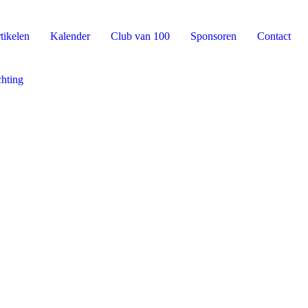
tikelen
Kalender
Club van 100
Sponsoren
Contact
chting