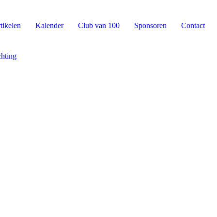
tikelen
Kalender
Club van 100
Sponsoren
Contact
chting